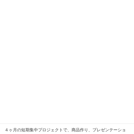
Services
Top
Services
商品開発・提案書作成・営業と販売の
コンサルティング
個人事業主・小規模事業者向けコンサルティ
ング
４ヶ月の短期集中プロジェクトで、商品作り、プレゼンテーショ